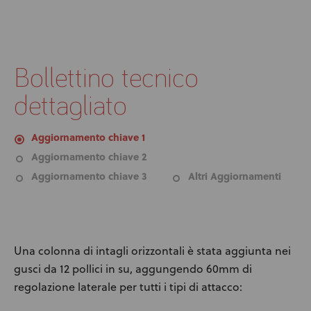
News
User Stories
Bollettino tecnico
Knowledge Base
dettagliato
Distributors
Aggiornamento chiave 1
Aggiornamento chiave 2
Support
Aggiornamento chiave 3
Altri Aggiornamenti
Contact Us
Una colonna di intagli orizzontali è stata aggiunta nei
Careers
gusci da 12 pollici in su, aggungendo 60mm di
regolazione laterale per tutti i tipi di attacco: