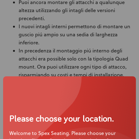
Puoi ancora montare gli attacchi a qualunque
altezza utilizzando gli intagli delle versioni
precedenti.
I nuovi intagli interni permettono di montare un
guscio piú ampio su una sedia di larghezza
inferiore.
In precedenza il montaggio piú interno degli
attacchi era possible solo con la tipologia Quad
mount. Ora puoi utilizzare ogni tipo di attacco,
risparmiando su costi e tempi di installazione.
Gli attacchi Quad, Dual e Heavy-Duty possono
essere montati internamente con incrementi di
25mm, mentre i Drop Mounts possono essere
montati centralmente.
Please choose your location.
Welcome to Spex Seating. Please choose your