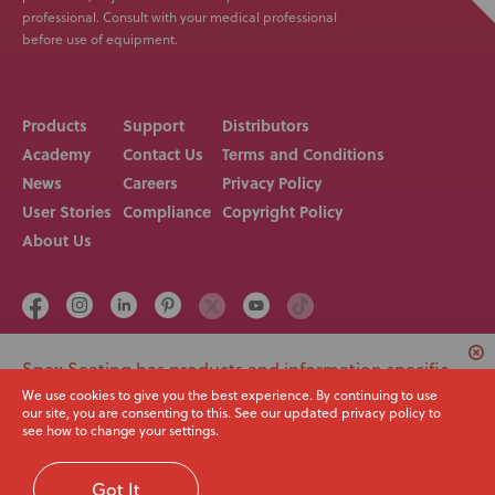
professional. Consult with your medical professional
before use of equipment.
Products
Support
Distributors
Academy
Contact Us
Terms and Conditions
News
Careers
Privacy Policy
User Stories
Compliance
Copyright Policy
About Us
Spex Seating has products and information specific
Call us on
Email
+64 3 307 9790
solutions@spexseating.com
to USA. Would you like to switch to your local region
We use cookies to give you the best experience. By continuing to use
our site, you are consenting to this. See our updated privacy policy to
or continue with the current site?
see how to change your settings.
© Spex Seating 2023
All Rights Reserved
Switch region
Continue browsing
Got It
Web Design Melbourne